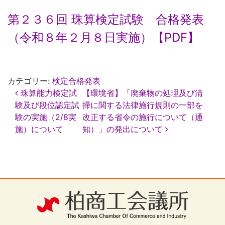
第２３６回 珠算検定試験 合格発表
（令和８年２月８日実施）【PDF】
カテゴリー:
検定合格発表
投
珠算能力検定試
【環境省】「廃棄物の処理及び清
稿
験及び段位認定試
掃に関する法律施行規則の一部を
ナ
験の実施（2/8実
改正する省令の施行について（通
ビ
ゲ
施）について
知）」の発出について
ー
シ
ョ
ン