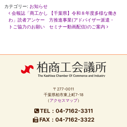
カテゴリー:
お知らせ
投
会報誌「商工かし
【千葉県】令和８年度多様な働き
稿
わ」読者アンケー
方推進事業(アドバイザー派遣・
ナ
トご協力のお願い
セミナー動画配信)のご案内
ビ
ゲ
ー
シ
ョ
ン
〒277-0011
千葉県柏市東上町7-18
（
アクセスマップ
）
TEL：04-7162-3311
FAX：04-7162-3322