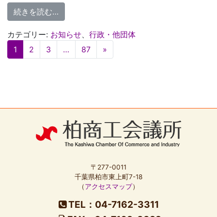
from 千葉県 中小企業成長促進補助金（第
続きを読む…
カテゴリー:
お知らせ
、
行政・他団体
投
1
2
3
…
87
»
稿
ナ
ビ
ゲ
ー
シ
ョ
ン
〒277-0011
千葉県柏市東上町7-18
（
アクセスマップ
）
TEL：04-7162-3311