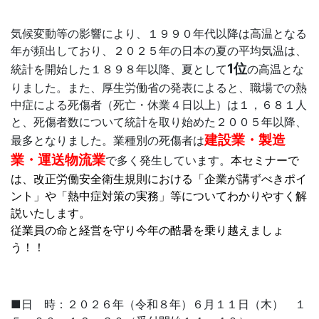
気候変動等の影響により、１９９０年代以降は高温となる
年が頻出しており、２０２５年の日本の夏の平均気温は、
1位
統計を開始した１８９８年以降、夏として
の高温とな
りました。また、厚生労働省の発表によると、職場での熱
中症による死傷者（死亡・休業４日以上）は１，６８１人
と、死傷者数について統計を取り始めた２００５年以降、
建設業・製造
最多となりました。業種別の死傷者は
業・運送物流業
で多く発生しています。
本セミナーで
は、改正労働安全衛生規則における「企業が講ずべきポイ
ント」や「熱中症対策の実務」等についてわかりやすく解
説いたします。
従業員の命と経営を守り今年の酷暑を乗り越えましょ
う！！
■日 時：２０２６年（令和８年）６月１１日（木） １