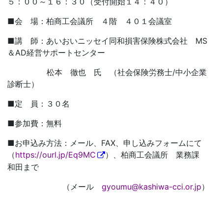
５：００～１６：３０（受付開始１４：４０）
■会 場：柏商工会議所 ４階 ４０１会議室
■講 師：あいおいニッセイ同和損害保険株式会社 MS
＆AD経営サポートセンター
松本 徹也 氏 （社会保険労務士/中小企業
診断士）
■定 員：３０名
■参加費：無料
■お申込み方法：メール、FAX、申し込みフォームにて
（
https://ourl.jp/Eq9MC
）、柏商工会議所 業務課
和田まで
（メール
gyoumu@kashiwa-cci.or.jp
）