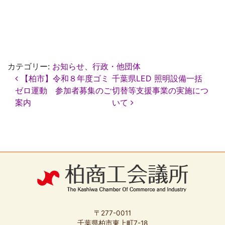
カテゴリー:
お知らせ
、
行政・他団体
投
【柏市】令和８年度ゴミ
千葉県LED 照明設備一括
稿
ゼロ運動 参加者募集のご
切替等支援事業の実施につ
ナ
案内
いて
ビ
ゲ
ー
シ
ョ
ン
〒277-0011
千葉県柏市東上町7-18