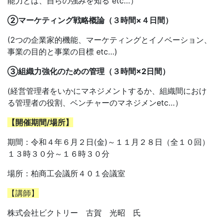
能力とは、自らの強みを知る etc…）
②
マーケティング戦略概論（３時間×４日間）
(2つの企業家的機能、マーケティングとイノベーション、
事業の目的と事業の目標 etc…)
③
組織力強化のための管理（３時間×2日間）
(経営管理者をいかにマネジメントするか、組織間におけ
る管理者の役割、ベンチャーのマネジメンetc…）
【開催期間/場所】
期間：令和４年６月２日(金)～１１月２８日（全１０回）
１３時３０分～１６時３０分
場所：柏商工会議所４０１会議室
【講師】
株式会社ビクトリー 古賀 光昭 氏