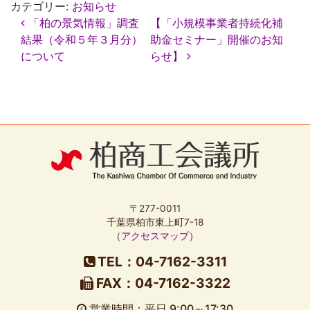
カテゴリー:
お知らせ
投
「柏の景気情報」調査
【「小規模事業者持続化補
稿
結果（令和５年３月分）
助金セミナー」開催のお知
ナ
について
らせ】
ビ
ゲ
ー
シ
ョ
ン
〒277-0011
千葉県柏市東上町7-18
（
アクセスマップ
）
TEL：04-7162-3311
FAX：04-7162-3322
営業時間：平日 9:00～17:30