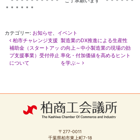
＊＊＊＊＊＊＊＊＊＊ ご了承願います ＊＊＊＊＊＊
＊＊＊＊＊＊
カテゴリー:
お知らせ
、
イベント
投
柏市チャレンジ支援
製造業のDX推進による生産性
稿
補助金（スタートアッ
の向上～中小製造業の現場の効
ナ
プ支援事業）受付停止
率化・付加価値を高めるヒント
ビ
ゲ
について
を学ぶ～
ー
シ
ョ
ン
〒277-0011
千葉県柏市東上町7-18