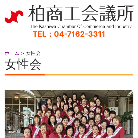
tog
TEL：04-7162-3311
ホーム
>
女性会
女性会