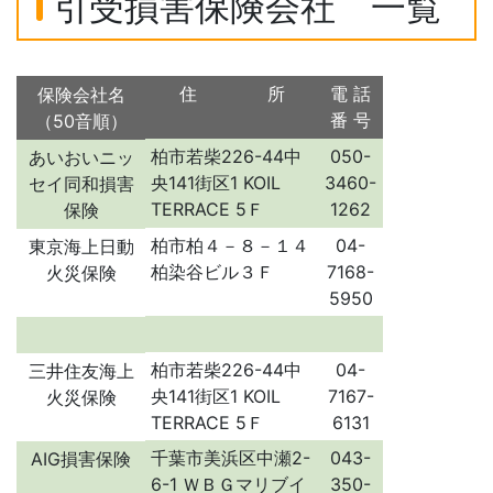
引受損害保険会社 一覧
住 所
電 話
保険会社名
番 号
（50音順）
柏市若柴226-44中
050-
あいおいニッ
央141街区1 KOIL
3460-
セイ同和損害
TERRACE 5Ｆ
1262
保険
柏市柏４－８－１４
04-
東京海上日動
柏染谷ビル３Ｆ
7168-
火災保険
5950
柏市若柴226-44中
04-
三井住友海上
央141街区1 KOIL
7167-
火災保険
TERRACE 5Ｆ
6131
千葉市美浜区中瀬2-
043-
AIG損害保険
6-1 ＷＢＧマリブイ
350-