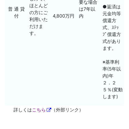
要な場合
ほとんど
●返済は
普 通 貸
は7年以
の方にご
元金均等
付
4,800万円
内
利用いた
償還方
だけま
式、ｽﾃｯ
す。
ﾌﾟ償還方
式があり
ます。
※基準利
率(5年以
内)年
２．２
５％(変動
します)
詳しくは
こちら
（外部リンク）