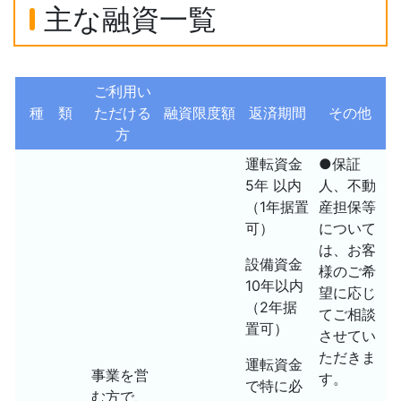
主な融資一覧
ご利用い
種 類
ただける
融資限度額
返済期間
その他
方
運転資金
●保証
5年 以内
人、不動
（1年据置
産担保等
可）
について
は、お客
設備資金
様のご希
10年以内
望に応じ
（2年据
てご相談
置可）
させてい
ただきま
運転資金
事業を営
す。
で特に必
む方で、