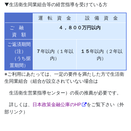
▼生活衛生同業組合等の経営指導を受けている方
運 転 資 金
設 備 資 金
ご 融
４，８００万円以内
資 額
ご返済期間
（注）
７
年以内（１年以
１５
年以内（２年以
（うち据
内）
内）
置期間）
※ご利用にあたっては、一定の要件を満たした方で生活衛
生同業組合（組合が設立されていない場合は
生活衛生営業指導センター）の長の推薦が必要です。
詳しくは、
日本政策金融公庫のHP
をご覧下さい（外
部リンク）