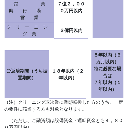
館 業
７億２，００
興 行 場
０万円以内
営 業
ク リ ー ニ ン
３億円以内
グ 業
５年以内（６
カ月以内）
特に必要な場
ご返済期間（うち据
１８年以内（２
合は
置期間）
年以内）
７年以内（１
年以内）
（注）クリーニング取次業に業態転換した方のうち、一定
の要件に該当する方も対象となります。
（ただし、ご融資額は設備資金・運転資金とも４，８０
０万円以内）