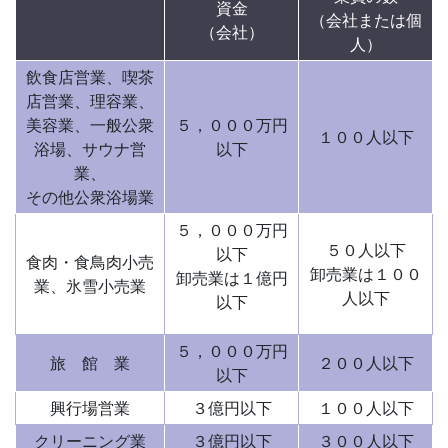
資金
（会社または個
（会社）
人）
飲食店営業、喫茶
店営業、理容業、
美容業、一般公衆
５，０００万円
１００人以下
浴場、サウナ営
以下
業、
その他公衆浴場業
５，０００万円
５０人以下
以下
食肉・食鳥肉小売
卸売業は１００
卸売業は１億円
業、氷雪小売業
人以下
以下
５，０００万円
旅 館 業
２００人以下
以下
興行場営業
３億円以下
１００人以下
クリーニング業
３億円以下
３００人以下