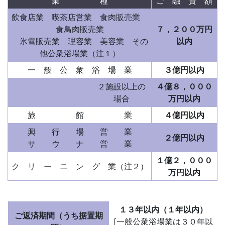
業 種
ご 融 資 額
飲食店業 喫茶店営業 食肉販売業
食鳥肉販売業
７，２００万円
氷雪販売業 理容業 美容業 その
以内
他公衆浴場業（注１）
一 般 公 衆 浴 場 業
３億円以内
２施設以上の
４億８，０００
場合
万円以内
旅 館 業
４億円以内
興 行 場 営 業
２億円以内
サ ウ ナ 営 業
１億２，０００
ク リ ー ニ ン グ 業（注２）
万円以内
１３年以内（１年以内）
ご返済期間（うち据置期
[一般公衆浴場業は３０年以