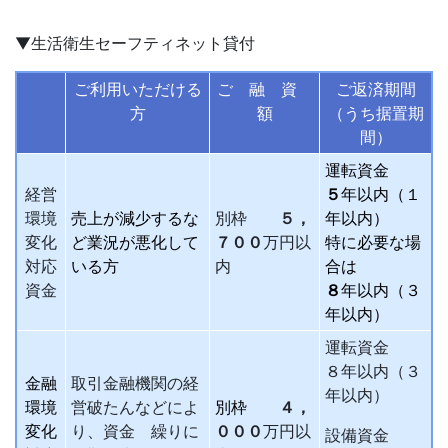
▼生活衛生セーフティネット貸付
ご利用いただける
ご 融 資
ご返済期間
方
額
（うち据置期
間）
運転資金
経営
５
年以内（１
環境
売上が減少するな
別枠
５，
年以内）
変化
ど業況が悪化して
７００
万円以
特に必要な場
対応
いる方
内
合は
資金
８
年以内（３
年以内）
運転資金
８年以内（３
金融
取引金融機関の経
年以内）
環境
営破たんなどによ
別枠
４，
変化
り、資金 繰りに
０００
万円以
設備資金