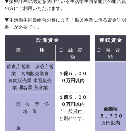
▼振興計画の認定を受けている生活衛生同業組合の組合員
の方にご利用いただけます。
▼生活衛生同業組合の長による「振興事業に係る資金証明
書」が必要です。
設 備 資 金
運 転 資 金
業 種
ご 融 資
ご 融 資
額
額
飲食店営業 喫茶店営
業 食肉販売業食
１億５，００
鳥肉販売業 氷雪販売
０万円以内
業 理容業 美容業
１億５，００
一 般 公 衆 浴
０万円以内
全業種
場 業
「一般貸付」
５，７００
と別枠です。
万円以内
旅